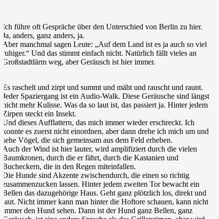
Ich führe oft Gespräche über den Unterschied von Berlin zu hier.
Ja, anders, ganz anders, ja.
Aber manchmal sagen Leute: „Auf dem Land ist es ja auch so viel
ruhiger.“ Und das stimmt einfach nicht. Natürlich fällt vieles an
Großstadtlärm weg, aber Geräusch ist hier immer.
Es raschelt und zirpt und summt und mäht und rauscht und raunt.
Jeder Spaziergang ist ein Audio-Walk. Diese Geräusche sind längst
nicht mehr Kulisse. Was da so laut ist, das passiert ja. Hinter jedem
Zirpen steckt ein Insekt.
Und dieses Aufflattern, das mich immer wieder erschreckt. Ich
konnte es zuerst nicht einordnen, aber dann drehe ich mich um und
sehe Vögel, die sich gemeinsam aus dem Feld erheben.
Auch der Wind ist hier lauter, wird amplifiziert durch die vielen
Baumkronen, durch die er fährt, durch die Kastanien und
Bucheckern, die in den Regen miteinfallen.
Die Hunde sind Akzente zwischendurch, die einen so richtig
zusammenzucken lassen. Hinter jedem zweiten Tor bewacht ein
Bellen das dazugehörige Haus. Geht ganz plötzlich los, direkt und
laut. Nicht immer kann man hinter die Hoftore schauen, kann nicht
immer den Hund sehen. Dann ist der Hund ganz Bellen, ganz