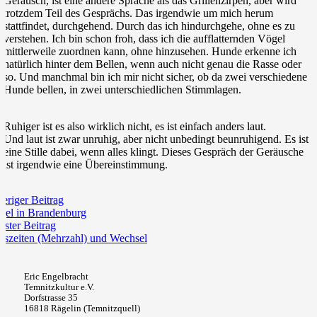
Geräusch, ist eine andere Sprache als das Grillenzirpen, aber wird
trotzdem Teil des Gesprächs. Das irgendwie um mich herum
stattfindet, durchgehend. Durch das ich hindurchgehe, ohne es zu
verstehen. Ich bin schon froh, dass ich die aufflatternden Vögel
mittlerweile zuordnen kann, ohne hinzusehen. Hunde erkenne ich
natürlich hinter dem Bellen, wenn auch nicht genau die Rasse oder
so. Und manchmal bin ich mir nicht sicher, ob da zwei verschiedene
Hunde bellen, in zwei unterschiedlichen Stimmlagen.
Ruhiger ist es also wirklich nicht, es ist einfach anders laut.
Und laut ist zwar unruhig, aber nicht unbedingt beunruhigend. Es ist
eine Stille dabei, wenn alles klingt. Dieses Gespräch der Geräusche
ist irgendwie eine Übereinstimmung.
eriger Beitrag
igel in Brandenburg
ster Beitrag
eszeiten (Mehrzahl) und Wechsel
Eric Engelbracht
Temnitzkultur e.V.
Dorfstrasse 35
16818 Rägelin (Temnitzquell)