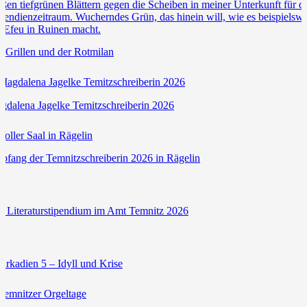
e Grillen und der Rotmilan
gdalena Jagelke Temitzschreiberin 2026
pfang der Temnitzschreiberin 2026 in Rägelin
s Literaturstipendium im Amt Temnitz 2026
 Arkadien 5 – Idyll und Krise