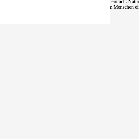
rüber ich so gerne schreibe, Natur, Naturwahrnehmungen, einfach: Nat
se, hinter jedem Dorf ein noch besserer See, hinter jedem Menschen ei