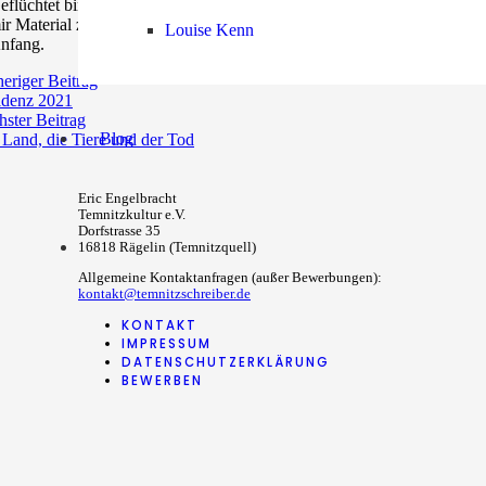
eflüchtet bin ich also, und das auch noch um schreiben zu dürfen, wo
ir Material zu beschaffen. Hinter jeder Kurve eine schönere Blumenwie
Louise Kenn
nfang.
eriger Beitrag
idenz 2021
ster Beitrag
Blog
Land, die Tiere und der Tod
Eric Engelbracht
Temnitzkultur e.V.
Dorfstrasse 35
16818 Rägelin (Temnitzquell)
Allgemeine Kontaktanfragen (außer Bewerbungen):
kontakt@temnitzschreiber.de
KONTAKT
IMPRESSUM
DATENSCHUTZERKLÄRUNG
BEWERBEN