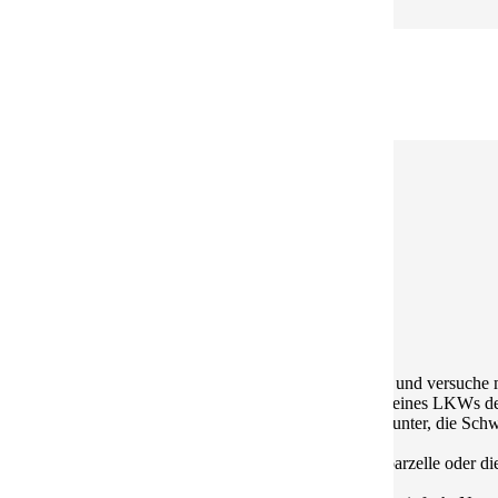
sitze ich auf der Feuertreppe meiner Künstlerwohnung und versuche 
en. Das Geräusch meines Sommers wird das hohe Pfeifen eines LKWs der
r benutze seitdem ich hier bin) hinter der kleinen Kapelle unter, die S
t habe, wahlweise hinausblickend aus meiner Wohnungsparzelle oder d