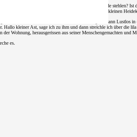
, ob man das darf. Darf man einen kleinen Ast aus der Heide stehlen? Is
at sie mir erklärt. Um sicher zu gehen, steckte ich den kleinen Heidek
r genommen habe, schmeiße ich nicht einfach so irgendwann Lustlos in 
Hallo kleiner Ast, sage ich zu ihm und dann streichle ich über die lila 
ück in der Wohnung, herausgerissen aus seiner Menschengemachten und
reche es.