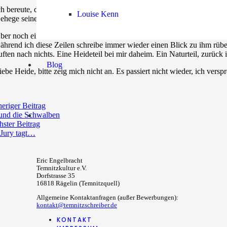
ch bereute, das beteuere ich dir, sofort. Wirklich. Ich fragte mich auch
Louise Kenn
ehege seine Regeln? Ich glaube an die Regeln der Heide, aber niemand h
ber noch einmal: Es ist etwas Besonderes! Diesen Teil, den ich von di
ährend ich diese Zeilen schreibe immer wieder einen Blick zu ihm rüber. 
uften nach nichts. Eine Heideteil bei mir daheim. Ein Naturteil, zur
Blog
iebe Heide, bitte zeig mich nicht an. Es passiert nicht wieder, ich versp
eriger Beitrag
 und die Schwalben
ster Beitrag
 Jury tagt…
Eric Engelbracht
Temnitzkultur e.V.
Dorfstrasse 35
16818 Rägelin (Temnitzquell)
Allgemeine Kontaktanfragen (außer Bewerbungen):
kontakt@temnitzschreiber.de
KONTAKT