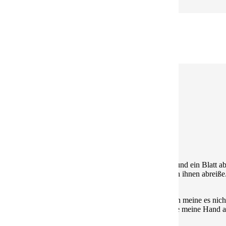
Vorbeigehen, so, wie wenn ich an einem Baum vorbeilaufe und ein Blatt a
n, bis ich meine Handmuskeln doch anspanne und eines von ihnen abreiß
 spiele Naturmädchen.
. Und nun: auch du unter meinen Opfern. Aber Heide, ich meine es nicht 
n dir hockte, kam es einfach über mich. Und ich streckte meine Hand a